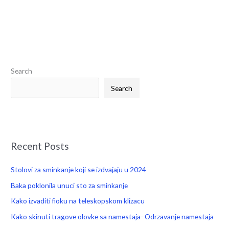
S
e
Search
a
Search
r
c
h
f
Recent Posts
o
r
Stolovi za sminkanje koji se izdvajaju u 2024
:
Baka poklonila unuci sto za sminkanje
Kako izvaditi fioku na teleskopskom klizacu
Kako skinuti tragove olovke sa namestaja- Odrzavanje namestaja