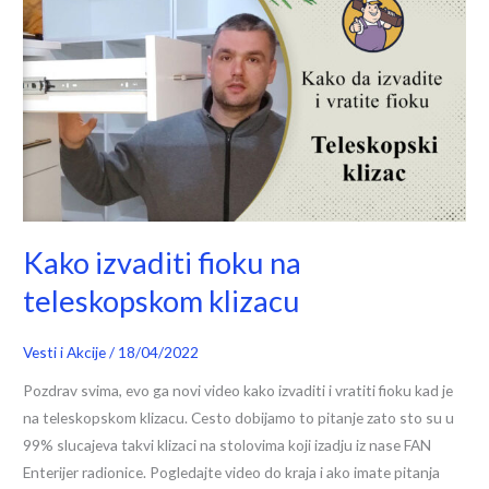
izvaditi
fioku
na
teleskopskom
klizacu
Kako izvaditi fioku na
teleskopskom klizacu
Vesti i Akcije
/
18/04/2022
Pozdrav svima, evo ga novi video kako izvaditi i vratiti fioku kad je
na teleskopskom klizacu. Cesto dobijamo to pitanje zato sto su u
99% slucajeva takvi klizaci na stolovima koji izadju iz nase FAN
Enterijer radionice. Pogledajte video do kraja i ako imate pitanja