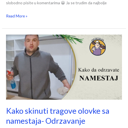
slobodno pisite u komentarima 😀 Ja se trudim da najbolje
Read More »
Kako
skinuti
tragove
olovke
sa
namestaja-
Odrzavanje
namestaja
Kako skinuti tragove olovke sa
namestaja- Odrzavanje