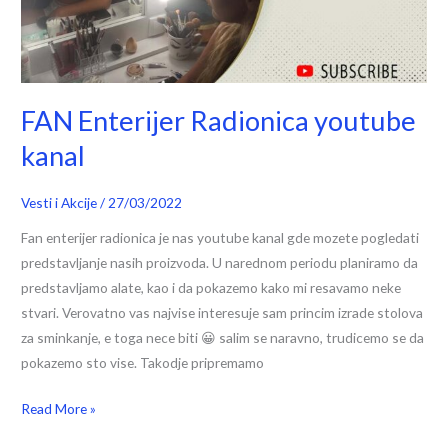
FAN Enterijer Radionica youtube
kanal
Vesti i Akcije
/
27/03/2022
Fan enterijer radionica je nas youtube kanal gde mozete pogledati
predstavljanje nasih proizvoda. U narednom periodu planiramo da
predstavljamo alate, kao i da pokazemo kako mi resavamo neke
stvari. Verovatno vas najvise interesuje sam princim izrade stolova
za sminkanje, e toga nece biti 😀 salim se naravno, trudicemo se da
pokazemo sto vise. Takodje pripremamo
Read More »