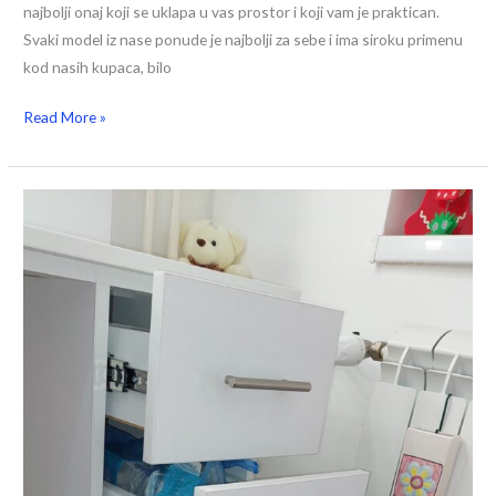
najbolji onaj koji se uklapa u vas prostor i koji vam je praktican.
Svaki model iz nase ponude je najbolji za sebe i ima siroku primenu
kod nasih kupaca, bilo
Read More »
Šta
je
bitno
da
znate
pre
nego
što
kupite
sto
za