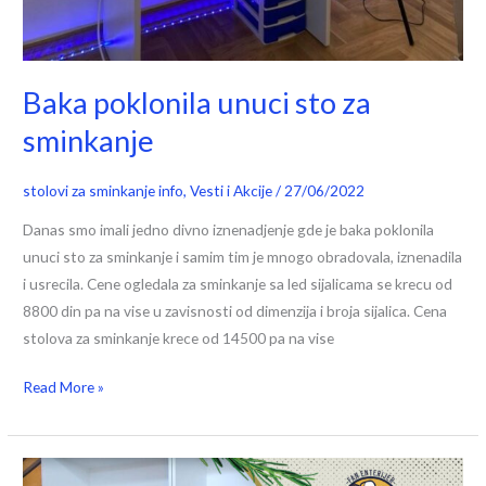
Baka poklonila unuci sto za
sminkanje
stolovi za sminkanje info
,
Vesti i Akcije
/
27/06/2022
Danas smo imali jedno divno iznenadjenje gde je baka poklonila
unuci sto za sminkanje i samim tim je mnogo obradovala, iznenadila
i usrecila. Cene ogledala za sminkanje sa led sijalicama se krecu od
8800 din pa na vise u zavisnosti od dimenzija i broja sijalica. Cena
stolova za sminkanje krece od 14500 pa na vise
Read More »
Kako