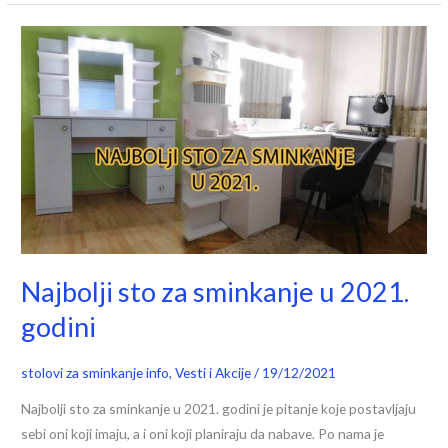
Najbolji
sto
za
sminkanje
u
2021.
godini
Najbolji sto za sminkanje u 2021.
godini
stolovi za sminkanje info
,
Vesti i Akcije
/
19/12/2021
Najbolji sto za sminkanje u 2021. godini je pitanje koje postavljaju
sebi oni koji imaju, a i oni koji planiraju da nabave. Po nama je