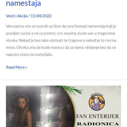
namestaja
Vesti i Akcije
/
15/04/2022
Verovatno ste se susreli sa time da novi komad namestaja koji je
pravljen rucno a ne uz pomoc cnc masina, bude sav u tragovima
olovke. Nekad je bas lako obrisati te tragove a nekad je to nocna
mora. Olovka zna da bude masna i da za njeno skidanje bez da se
napravi steta na materijalu,
Read More »
FAN
Enterijer
Radionica
youtube
kanal