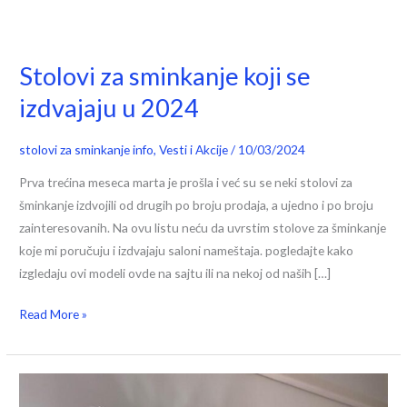
Stolovi za sminkanje koji se
Stolovi
za
izdvajaju u 2024
sminkanje
koji
stolovi za sminkanje info
,
Vesti i Akcije
/
10/03/2024
se
Prva trećina meseca marta je prošla i već su se neki stolovi za
izdvajaju
šminkanje izdvojili od drugih po broju prodaja, a ujedno i po broju
u
zainteresovanih. Na ovu listu neću da uvrstim stolove za šminkanje
2024
koje mi poručuju i izdvajaju saloni nameštaja. pogledajte kako
izgledaju ovi modeli ovde na sajtu ili na nekoj od naših […]
Read More »
Baka
poklonila