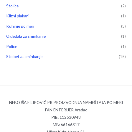
Stolice
(2)
Klizni plakari
(1)
Kuhinje po meri
(3)
Ogledala za sminkanje
(1)
Police
(1)
Stolovi za sminkanje
(15)
NEBOJŠA FILIPOVIĆ PR PROIZVODNJA NAMEŠTAJA PO MERI
FAN ENTERIJER Aradac
PIB: 112530948
MB: 66166317
Ulica: Kukučinova 21