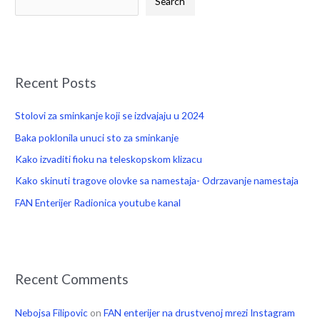
Search
r
c
h
f
Recent Posts
o
r
Stolovi za sminkanje koji se izdvajaju u 2024
:
Baka poklonila unuci sto za sminkanje
Kako izvaditi fioku na teleskopskom klizacu
Kako skinuti tragove olovke sa namestaja- Odrzavanje namestaja
FAN Enterijer Radionica youtube kanal
Recent Comments
Nebojsa Filipovic
on
FAN enterijer na drustvenoj mrezi Instagram