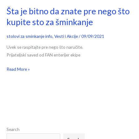
Šta je bitno da znate pre nego što
kupite sto za šminkanje
stolovi za sminkanje info
,
Vesti i Akcije
/
09/09/2021
Uvek se raspitajte pre nego što naručite.
Prijateljski saved od FAN enterijer ekipe
Read More »
S
e
Search
a