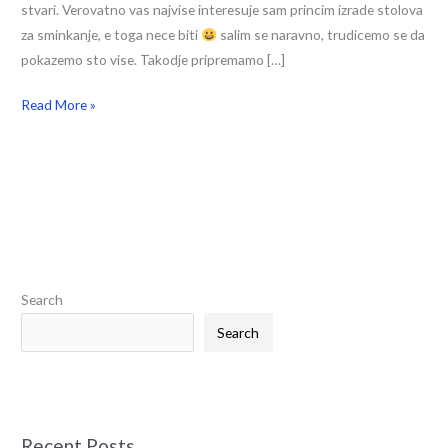
stvari. Verovatno vas najvise interesuje sam princim izrade stolova
za sminkanje, e toga nece biti
salim se naravno, trudicemo se da
pokazemo sto vise. Takodje pripremamo […]
Read More »
S
e
Search
a
Search
r
c
h
f
Recent Posts