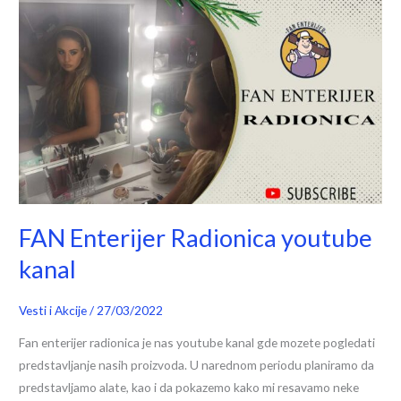
FAN
Enterijer
Radionica
youtube
kanal
FAN Enterijer Radionica youtube
kanal
Vesti i Akcije
/
27/03/2022
Fan enterijer radionica je nas youtube kanal gde mozete pogledati
predstavljanje nasih proizvoda. U narednom periodu planiramo da
predstavljamo alate, kao i da pokazemo kako mi resavamo neke