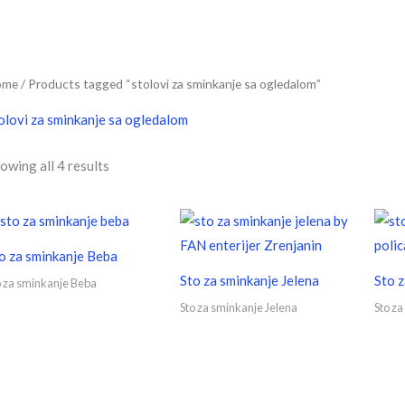
ome
/ Products tagged “stolovi za sminkanje sa ogledalom”
olovi za sminkanje sa ogledalom
owing all 4 results
o za sminkanje Beba
Sto za sminkanje Jelena
Sto z
o za sminkanje Beba
Sto za sminkanje Jelena
Sto za