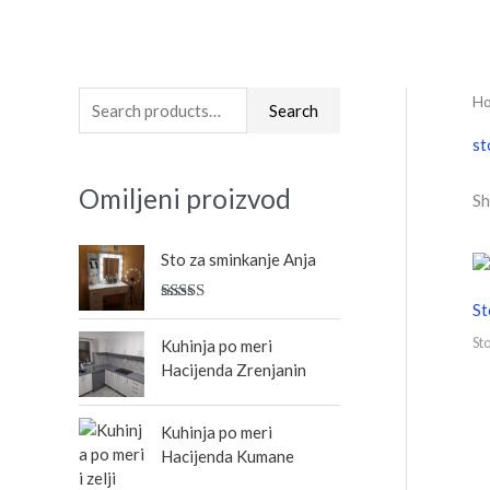
H
S
Search
e
st
a
Omiljeni proizvod
Sh
r
c
Sto za sminkanje Anja
h
f
St
Rated
5.00
o
out of 5
St
Kuhinja po meri
r
Hacijenda Zrenjanin
:
Kuhinja po meri
Hacijenda Kumane