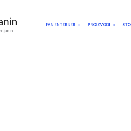
anin
FAN ENTERIJER
PROIZVODI
STO
enjanin