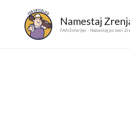
Skip
to
Namestaj Zrenj
content
FAN Enterijer - Namestaj po meri Zr