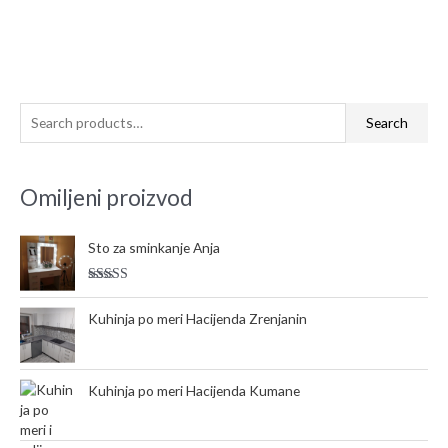
S
Search
e
a
Omiljeni proizvod
r
c
Sto za sminkanje Anja
h
f
Rated
5.00
o
out of 5
Kuhinja po meri Hacijenda Zrenjanin
r
:
Kuhinja po meri Hacijenda Kumane