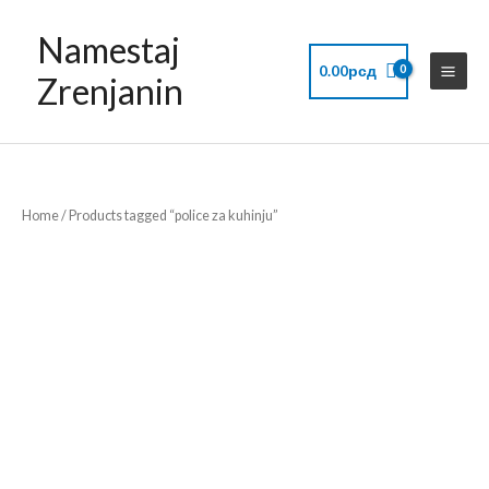
Skip
Namestaj
to
content
0.00
рсд
Zrenjanin
Home
/ Products tagged “police za kuhinju”