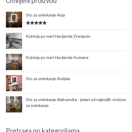
Omiljeni proizvod
r
c
Sto za sminkanje Anja
h
f
Rated
5.00
o
out of 5
Kuhinja po meri Hacijenda Zrenjanin
r
:
Kuhinja po meri Hacijenda Kumane
Sto za sminkanje Andjela
Sto za sminkanje Aleksandra - jedan od najboljih stolova
za sminkanje
Pretraga po kategorijama