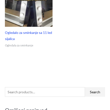
Ogledalo za sminkanje sa 11 led
sijalica
Ogledala za sminkanje
S
Search
e
a