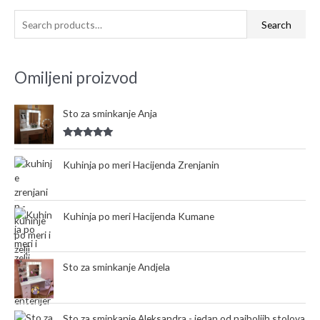
S
Search
e
a
Omiljeni proizvod
r
c
Sto za sminkanje Anja
h
f
Rated
5.00
o
out of 5
Kuhinja po meri Hacijenda Zrenjanin
r
:
Kuhinja po meri Hacijenda Kumane
Sto za sminkanje Andjela
Sto za sminkanje Aleksandra - jedan od najboljih stolova