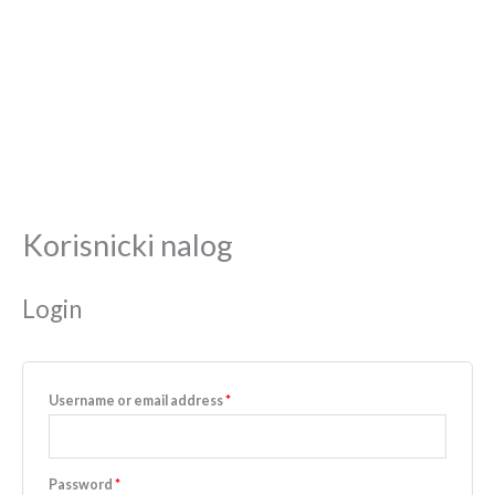
Korisnicki nalog
Required
Required
Required
Required
Login
Username or email address
*
Password
*